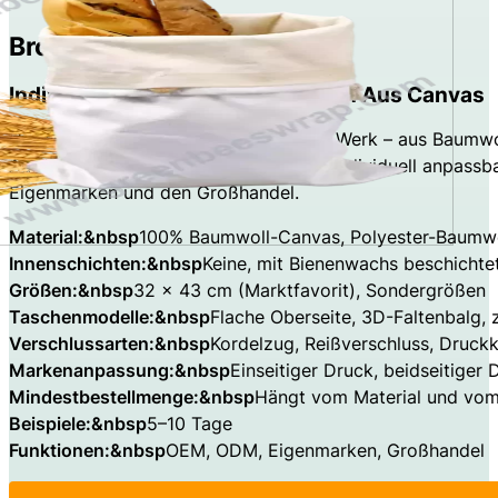
Brotbeutel aus Canvas
Individuell Gestaltete Brottaschen Aus Canvas
Hochbelastbare Brottaschen direkt ab Werk – aus Baumwol
Aufdruck, Verschluss und Verpackung individuell anpass
Eigenmarken und den Großhandel.
Material:&nbsp
100% Baumwoll-Canvas, Polyester-Baumw
Innenschichten:&nbsp
Keine, mit Bienenwachs beschichte
Größen:&nbsp
32 × 43 cm (Marktfavorit), Sondergrößen
Taschenmodelle:&nbsp
Flache Oberseite, 3D-Faltenbalg,
Verschlussarten:&nbsp
Kordelzug, Reißverschluss, Druckk
Markenanpassung:&nbsp
Einseitiger Druck, beidseitiger
Mindestbestellmenge:&nbsp
Hängt vom Material und vo
Beispiele:&nbsp
5–10 Tage
Funktionen:&nbsp
OEM, ODM, Eigenmarken, Großhandel