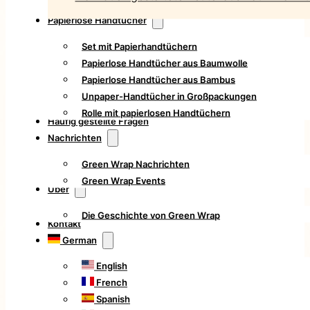
Papierlose Handtücher
Set mit Papierhandtüchern
Papierlose Handtücher aus Baumwolle
Papierlose Handtücher aus Bambus
Unpaper-Handtücher in Großpackungen
Rolle mit papierlosen Handtüchern
Häufig gestellte Fragen
Nachrichten
Green Wrap Nachrichten
Green Wrap Events
Über
Die Geschichte von Green Wrap
Kontakt
German
English
French
Spanish