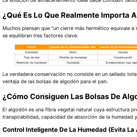
La solución de almacenamiento ideal debe combatir tant
¿Qué Es Lo Que Realmente Importa A
Muchos piensan que “un cierre más hermético equivale a ma
se equilibran tres factores clave:
Factor
Causas de un nivel demasiado alto
Causas de un nivel demasia
Humedad
Moho
Secado
Flujo de aire
Pérdida de humedad
Condensación
Retención de humedad
Humedad
Envejecimiento más ráp
La verdadera conservación no consiste en un sellado tot
ventaja de las bolsas de algodón para el pan.
¿Cómo Consiguen Las Bolsas De Algo
El algodón es una fibra vegetal natural cuya estructura p
transpirabilidad, capacidad de absorción de la humedad 
Control Inteligente De La Humedad (evita La