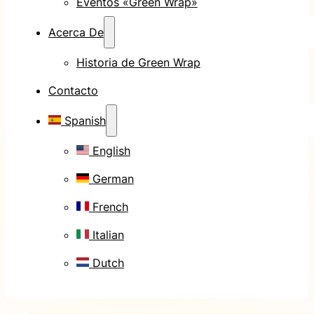
Eventos «Green Wrap»
Acerca De
Historia de Green Wrap
Contacto
Spanish
English
German
French
Italian
Dutch