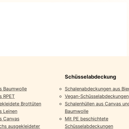
Schüsselabdeckung
us Baumwolle
Schalenabdeckungen aus Bi
us RPET
Vegan-Schüsselabdeckungen
kleidete Brottüten
Schalenhüllen aus Canvas un
s Leinen
Baumwolle
us Canvas
Mit PE beschichtete
chs ausgekleideter
Schüsselabdeckungen