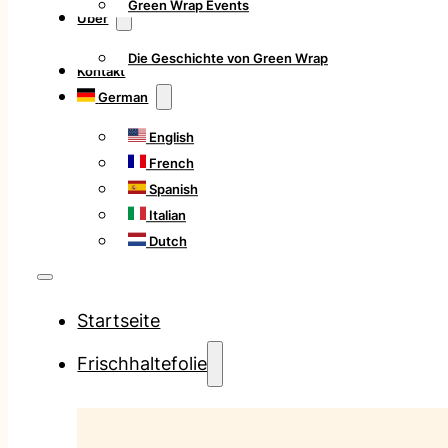
Green Wrap Events
Über
Die Geschichte von Green Wrap
Kontakt
German
English
French
Spanish
Italian
Dutch
Startseite
Frischhaltefolie