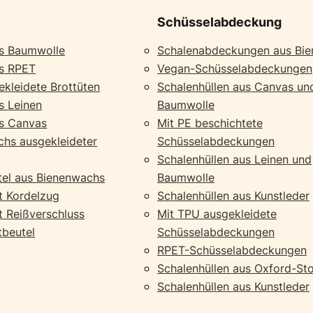
Schüsselabdeckung
us Baumwolle
Schalenabdeckungen aus Bi
us RPET
Vegan-Schüsselabdeckungen
kleidete Brottüten
Schalenhüllen aus Canvas un
s Leinen
Baumwolle
us Canvas
Mit PE beschichtete
chs ausgekleideter
Schüsselabdeckungen
Schalenhüllen aus Leinen und
el aus Bienenwachs
Baumwolle
t Kordelzug
Schalenhüllen aus Kunstleder
t Reißverschluss
Mit TPU ausgekleidete
tbeutel
Schüsselabdeckungen
RPET-Schüsselabdeckungen
Schalenhüllen aus Oxford-Sto
Schalenhüllen aus Kunstleder