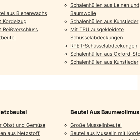
Schalenhüllen aus Leinen und
el aus Bienenwachs
Baumwolle
t Kordelzug
Schalenhüllen aus Kunstleder
t Reißverschluss
Mit TPU ausgekleidete
tbeutel
Schüsselabdeckungen
RPET-Schüsselabdeckungen
Schalenhüllen aus Oxford-Sto
Schalenhüllen aus Kunstleder
etzbeutel
Beutel Aus Baumwollmus
ür Obst und Gemüse
Große Musselinbeutel
en aus Netzstoff
Beutel aus Musselin mit Kord