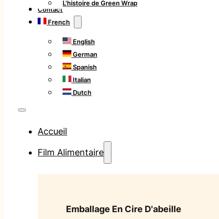
L'histoire de Green Wrap
Contact
French
English
German
Spanish
Italian
Dutch
Accueil
Film Alimentaire
Emballage En Cire D'abeille