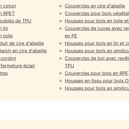
n coton
Couvercles en cire d'abeille
en RPET
Couvercles pour bols végétal
doublés de TPU
Housses pour bols en toile e
 lin
Couvercles de cuves avec r
 toile
en PE
uit de cire d'abeille
Housses pour bols en lin et 
wich en cire d'abeille
Housses pour bols en similicu
à cordon
Couvercles de bol avec revê
 fermeture éclair
TPU
ttes
Couvercles pour bols en RPE
Housses en tissu pour bols O
Housses pour bols en similicu