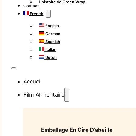
L'histoire de Green Wrap
Contact
French
English
German
Spanish
Italian
Dutch
Accueil
Film Alimentaire
Emballage En Cire D'abeille