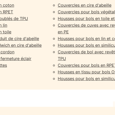
n coton
Couvercles en cire d'abeille
en RPET
Couvercles pour bols végétal
doublés de TPU
Housses pour bols en toile e
 lin
Couvercles de cuves avec r
 toile
en PE
uit de cire d'abeille
Housses pour bols en lin et 
wich en cire d'abeille
Housses pour bols en similicu
à cordon
Couvercles de bol avec revê
 fermeture éclair
TPU
ttes
Couvercles pour bols en RPE
Housses en tissu pour bols O
Housses pour bols en similicu