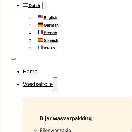
Dutch
English
German
French
Spanish
Italian
Home
Voedselfolie
Bijenwasverpakking
Bijenwaszakje