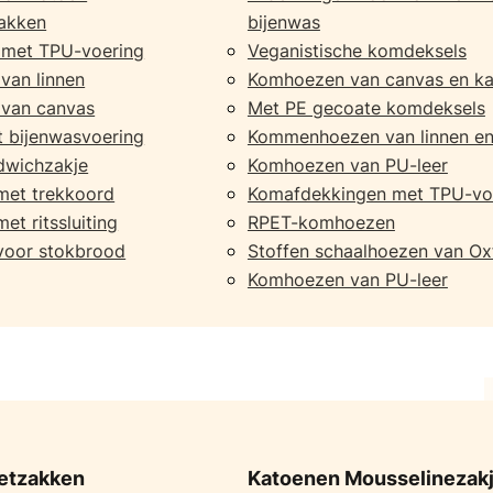
akken
bijenwas
 met TPU-voering
Veganistische komdeksels
van linnen
Komhoezen van canvas en k
van canvas
Met PE gecoate komdeksels
 bijenwasvoering
Kommenhoezen van linnen en
dwichzakje
Komhoezen van PU-leer
met trekkoord
Komafdekkingen met TPU-vo
et ritssluiting
RPET-komhoezen
voor stokbrood
Stoffen schaalhoezen van Ox
Komhoezen van PU-leer
etzakken
Katoenen Mousselinezak