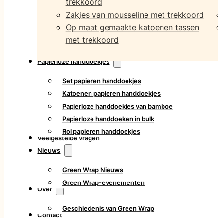
trekkoord
Zakjes van mousseline met trekkoord
Op maat gemaakte katoenen tassen
met trekkoord
Papierloze handdoekjes
Set papieren handdoekjes
Katoenen papieren handdoekjes
Papierloze handdoekjes van bamboe
Papierloze handdoeken in bulk
Rol papieren handdoekjes
Veelgestelde vragen
Nieuws
Green Wrap Nieuws
Green Wrap-evenementen
Over
Geschiedenis van Green Wrap
Contact