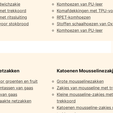
dwichzakje
Komhoezen van PU-leer
met trekkoord
Komafdekkingen met TPU-vo
et ritssluiting
RPET-komhoezen
voor stokbrood
Stoffen schaalhoezen van Ox
Komhoezen van PU-leer
etzakken
Katoenen Mousselinezak
r groenten en fruit
Grote mousselinezakken
ntassen van gaas
Zakjes van mousseline met t
 van gaas
Kleine mousseline-zakjes met
aakte netzakken
trekkoord
Katoenen mousseline-zakjes