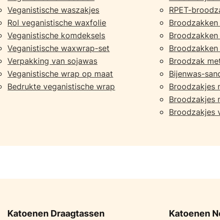
Veganistische waszakjes
RPET-broodz
Rol veganistische waxfolie
Broodzakken
Veganistische komdeksels
Broodzakken 
Veganistische waxwrap-set
Broodzakken 
Verpakking van sojawas
Broodzak met
Veganistische wrap op maat
Bijenwas-san
Bedrukte veganistische wrap
Broodzakjes 
Broodzakjes m
Broodzakjes 
Katoenen Draagtassen
Katoenen N